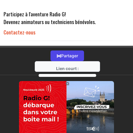
Participez à l'aventure Radio G!
Devenez animateurs ou techniciens bénévoles.
Contactez-nous
⋈
Partager
Lien court :
https://radio-g.fr?r32
⧉