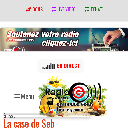
DONS
LIVE VIDÉO
TCHAT'
EN DIRECT
Menu
Emission
La case de Seb