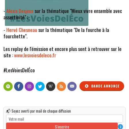
-
Alexis Desjeux
sur la thématique "Mieux vivre ensemble avec
assertivité" ;
-
Hervé Chesneau
sur la thématique "De la fourche à la
fourchette".
Les replay de l'émission et encore plus sont à retrouver sur le
site :
www.lesvoiesdeleco.fr
#LesVoiesDelÉco
BANDE ANNONCE
📬 Soyez averti par mail de chaque diffusion
S'inscrire
i