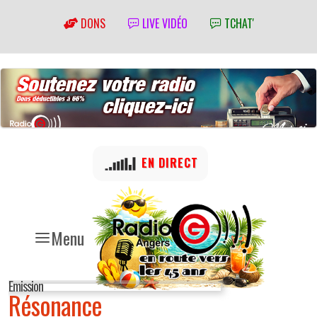
DONS
LIVE VIDÉO
TCHAT'
EN DIRECT
Menu
Emission
Résonance