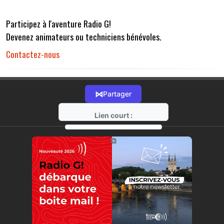
Participez à l'aventure Radio G!
Devenez animateurs ou techniciens bénévoles.
Contactez-nous
⋈
Partager
Lien court :
https://radio-g.fr?r32
⧉