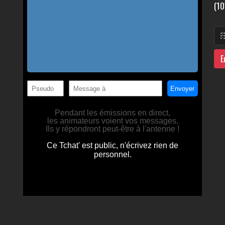
(10
E