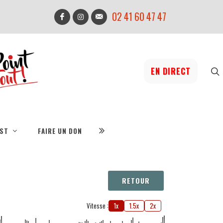
02 41 60 47 47
EN DIRECT
IST
FAIRE UN DON
RETOUR
Vitesse :
1x
1.5x
2x