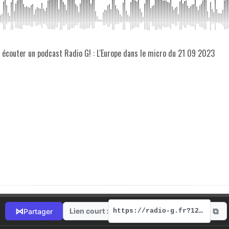
z écouter un podcast Radio G! : L'Europe dans le micro du 21 09 2023
⧉
⋈
Lien court :
Partager
https://radio-g.fr?12310