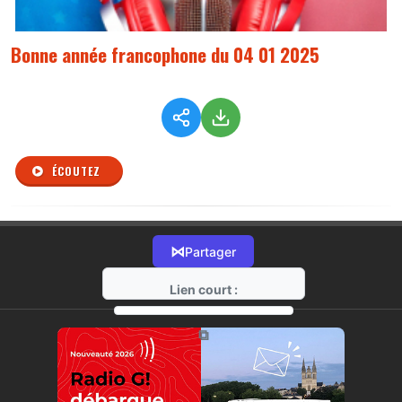
Bonne année francophone du 04 01 2025
ÉCOUTEZ
⋈
Partager
Lien court :
https://radio-g.fr?r423
⧉