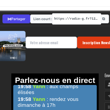
⧉
⋈
Lien court :
Partager
https://radio-g.fr?12200
Inscription News
Env