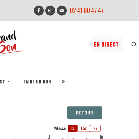
02 41 60 47 47
EN DIRECT
IST
FAIRE UN DON
RETOUR
Vitesse :
1x
1.5x
2x