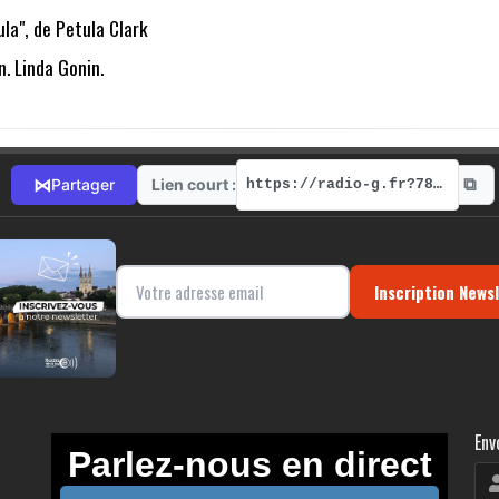
la", de Petula Clark
n. Linda Gonin.
⧉
⋈
Lien court :
Partager
https://radio-g.fr?7860
Inscription News
Env