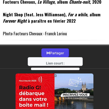
Facteurs Chevaux,
Le Village
, album
Chante-nuit
, 2020
Night Shop (feat. Jess Williamson),
For a while
, album
Forever Night
à paraître en février 2022
Photo Facteurs Chevaux : Franck Loriou
⋈
Partager
Lien court :
https://radio-g.fr?7191
⧉