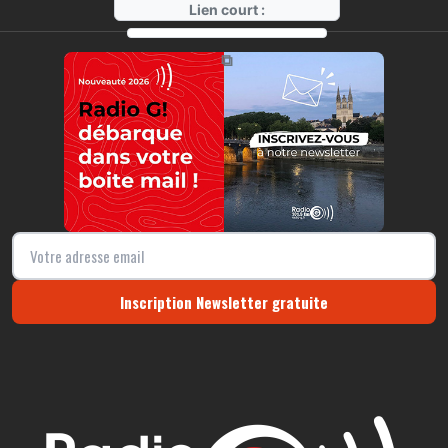
Lien court :
https://radio-g.fr?14471
⧉
Inscription Newsletter gratuite