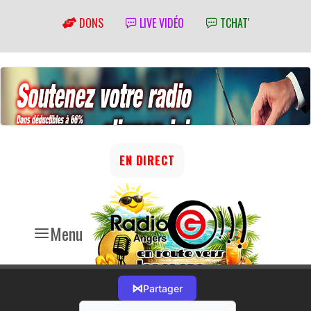
DONS
LIVE VIDÉO
TCHAT'
EN DIRECT
Menu
⋈
Partager