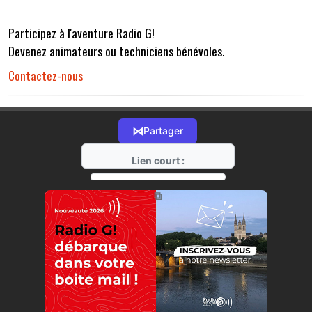
Participez à l'aventure Radio G!
Devenez animateurs ou techniciens bénévoles.
Contactez-nous
⋈
Partager
Lien court :
https://radio-g.fr?r32
⧉