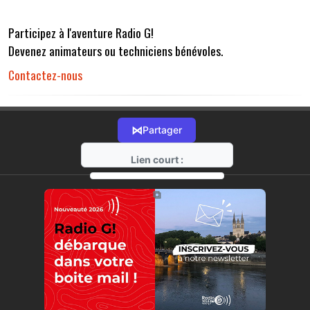
Participez à l'aventure Radio G!
Devenez animateurs ou techniciens bénévoles.
Contactez-nous
⋈
Partager
Lien court :
https://radio-g.fr?r32
⧉