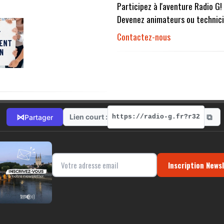
Participez à l'aventure Radio G!
Devenez animateurs ou technici
Contactez-nous
⧉
⋈
Lien court :
Partager
https://radio-g.fr?r32
Inscription News