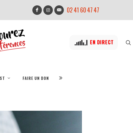
02 41 60 47 47
EN DIRECT
IST
FAIRE UN DON