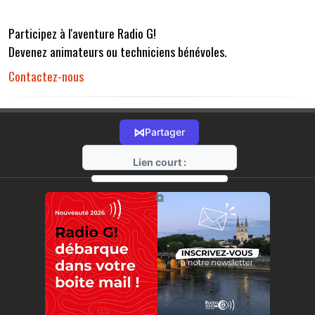
Participez à l'aventure Radio G!
Devenez animateurs ou techniciens bénévoles.
Contactez-nous
⋈
Partager
Lien court :
https://radio-g.fr?r32
⧉