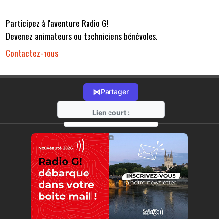
Participez à l'aventure Radio G!
Devenez animateurs ou techniciens bénévoles.
Contactez-nous
⋈
Partager
Lien court :
https://radio-g.fr?r32
⧉