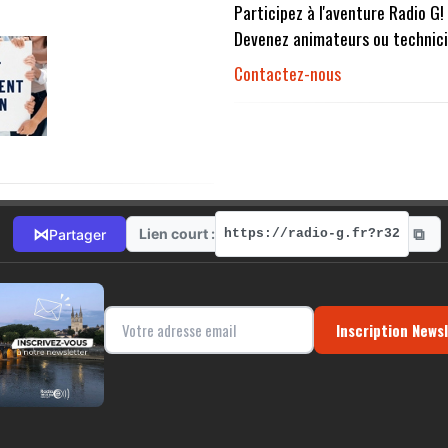
Participez à l'aventure Radio G!
Devenez animateurs ou technici
Contactez-nous
⧉
⋈
Lien court :
Partager
https://radio-g.fr?r32
Inscription News