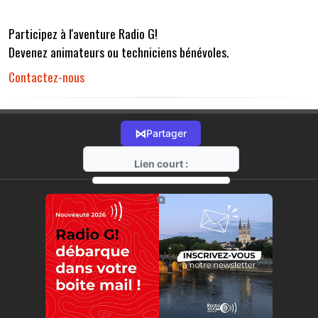
Participez à l'aventure Radio G!
Devenez animateurs ou techniciens bénévoles.
Contactez-nous
⋈
Partager
Lien court :
https://radio-g.fr?r32
⧉