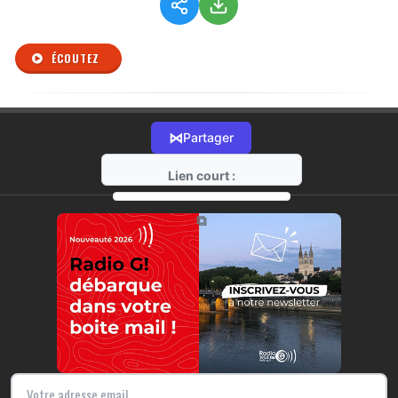
ÉCOUTEZ
⋈
Partager
Lien court :
https://radio-g.fr?r312
⧉