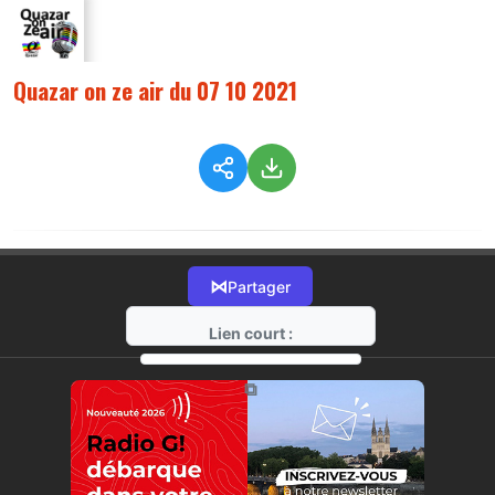
Quazar on ze air du 07 10 2021
⋈
Partager
Lien court :
https://radio-g.fr?6211
⧉