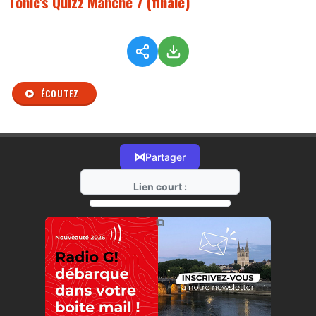
Tonic's Quizz Manche 7 (finale)
ÉCOUTEZ
⋈
Partager
Lien court :
https://radio-g.fr?r120
⧉