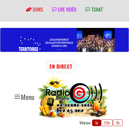
DONS
LIVE VIDÉO
TCHAT'
EN DIRECT
Menu
Vitesse :
1x
1.5x
2x