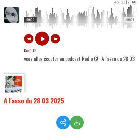
46
|
13
|
7
|
66
00:00
00:04
Radio G!
vous allez écouter un podcast Radio G! : A l'asso du 28 03 
A l'asso du 28 03 2025