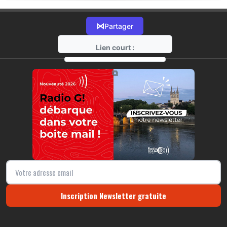
⋈
Partager
Lien court :
https://radio-g.fr?17127
⧉
Inscription Newsletter gratuite