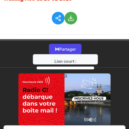
⋈
Partager
Lien court :
https://radio-g.fr?5845
⧉