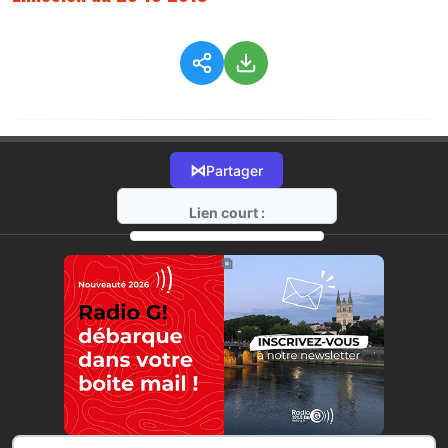
⋈
Partager
Lien court :
https://radio-g.fr?381
⧉