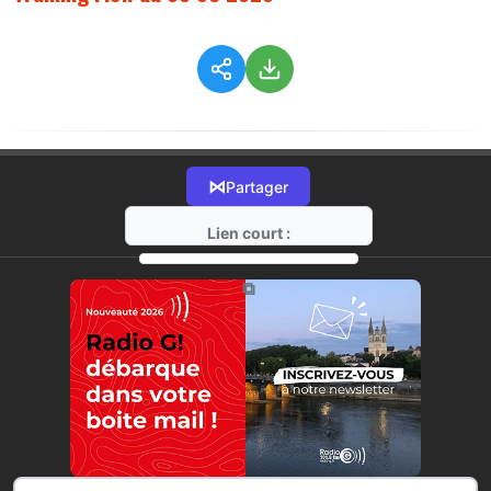
⋈
Partager
Lien court :
https://radio-g.fr?1557
⧉