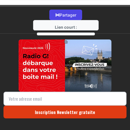
⋈
Partager
Lien court :
https://radio-g.fr?15510
⧉
Inscription Newsletter gratuite