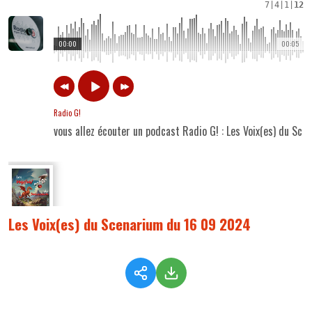
7
|
4
|
1
|
12
00:00
00:05
Radio G!
vous allez écouter un podcast Radio G! : Les Voix(es) du Sc
Les Voix(es) du Scenarium du 16 09 2024