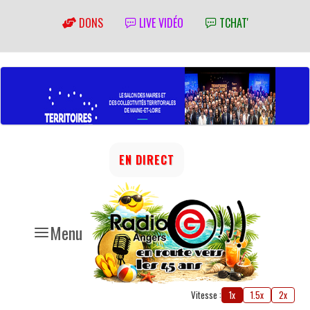
DONS
LIVE VIDÉO
TCHAT'
EN DIRECT
Menu
Vitesse :
1x
1.5x
2x